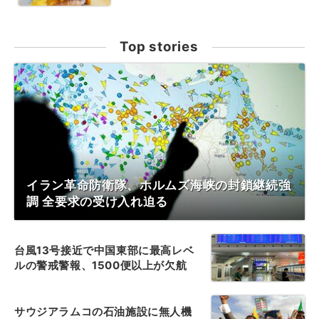
Top stories
イラン革命防衛隊、ホルムズ海峡の封鎖継続強
調 全要求の受け入れ迫る
台風13号接近で中国東部に最高レベ
ルの警戒警報、1500便以上が欠航
サウジアラムコの石油施設に無人機