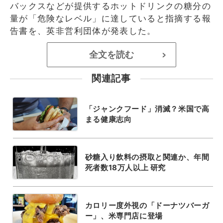
バックスなどが提供するホットドリンクの糖分の
量が「危険なレベル」に達していると指摘する報
告書を、英非営利団体が発表した。
全文を読む
>
関連記事
「ジャンクフード」消滅？米国で高
まる健康志向
砂糖入り飲料の摂取と関連か、年間
死者数18万人以上 研究
カロリー度外視の「ドーナツバーガ
ー」、米専門店に登場