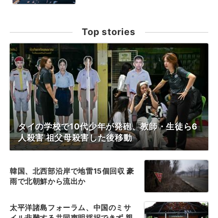
Top stories
タイの学校で10代少年が発砲、教師・生徒ら6
人殺害 祖父母殺害した後移動
韓国、北西部沿岸で地雷15個回収 豪
雨で北朝鮮から流出か
太平洋諸島フォーラム、中国のミサ
イル非難する共同声明採択できず 親