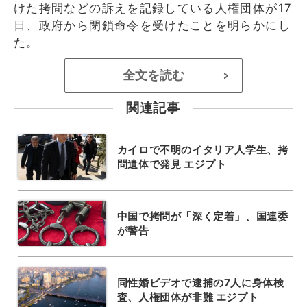
けた拷問などの訴えを記録している人権団体が17
日、政府から閉鎖命令を受けたことを明らかにし
た。
全文を読む
>
関連記事
カイロで不明のイタリア人学生、拷
問遺体で発見 エジプト
中国で拷問が「深く定着」、国連委
が警告
同性婚ビデオで逮捕の7人に身体検
査、人権団体が非難 エジプト