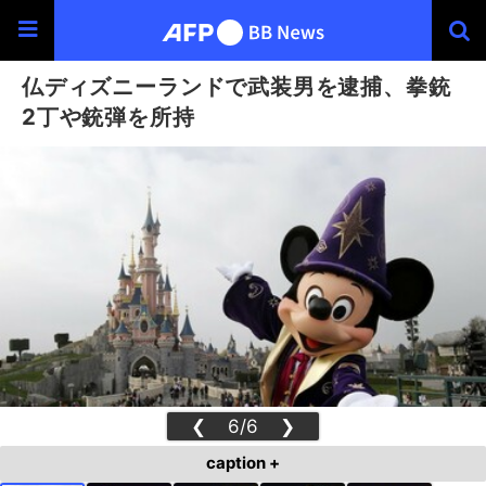
仏ディズニーランドで武装男を逮捕、拳銃
2丁や銃弾を所持
❮
6/6
❯
caption +