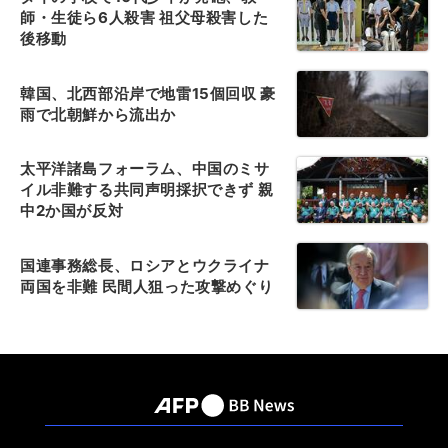
師・生徒ら6人殺害 祖父母殺害した
後移動
韓国、北西部沿岸で地雷15個回収 豪
雨で北朝鮮から流出か
太平洋諸島フォーラム、中国のミサ
イル非難する共同声明採択できず 親
中2か国が反対
国連事務総長、ロシアとウクライナ
両国を非難 民間人狙った攻撃めぐり