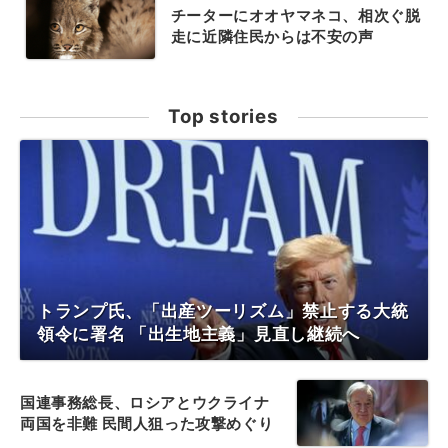
チーターにオオヤマネコ、相次ぐ脱
走に近隣住民からは不安の声
Top stories
トランプ氏、「出産ツーリズム」禁止する大統
領令に署名 「出生地主義」見直し継続へ
国連事務総長、ロシアとウクライナ
両国を非難 民間人狙った攻撃めぐり