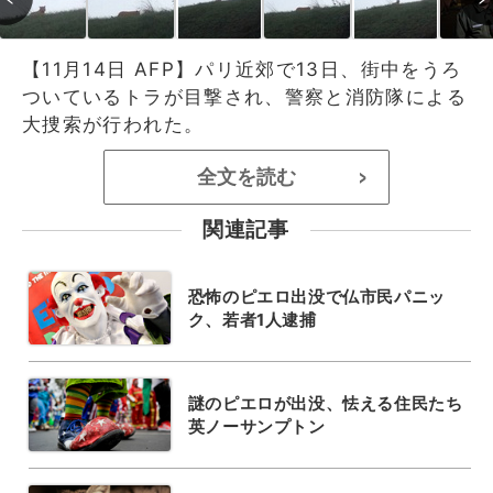
【11月14日 AFP】パリ近郊で13日、街中をうろ
ついているトラが目撃され、警察と消防隊による
大捜索が行われた。
全文を読む
>
関連記事
恐怖のピエロ出没で仏市民パニッ
ク、若者1人逮捕
謎のピエロが出没、怯える住民たち
英ノーサンプトン