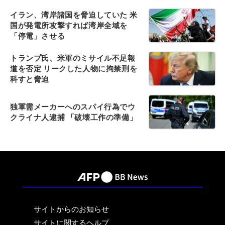
イラン、湾岸諸国を脅迫していた 米
国が発電所攻撃すれば湾岸全域を
「停電」させる
トランプ氏、米軍のミサイル不足報
道を否定 リークした人物に拘禁刑を
科すと脅迫
独軍需メーカーへのスパイ行為でウ
クライナ人逮捕 「破壊工作の準備」
サイトからのお知らせ
サイトに関するヘルプ