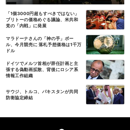
「1個3000円超もすべきではない」
ブリトーの価格めぐる議論、米共和
党の「内戦」に発展
マラドーナさんの「神の手」ボー
ル、今月競売に 落札予想価格は1千万
ドル
ドイツでメルツ首相が辞任計画と主
張する偽動画拡散、背後にロシア系
情報工作組織
サウジ、トルコ、パキスタンが共同
防衛協定締結