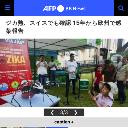
ジカ熱、スイスでも確認 15年から欧州で感
染報告
❮
3/3
❯
caption +