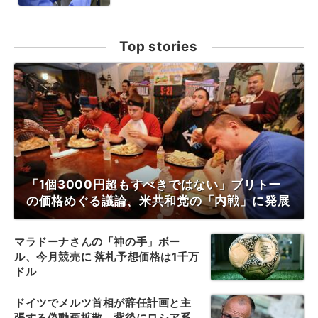
Top stories
「1個3000円超もすべきではない」ブリトー
の価格めぐる議論、米共和党の「内戦」に発展
マラドーナさんの「神の手」ボー
ル、今月競売に 落札予想価格は1千万
ドル
ドイツでメルツ首相が辞任計画と主
張する偽動画拡散、背後にロシア系