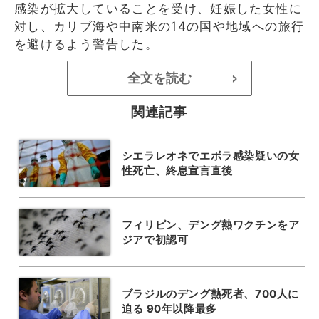
感染が拡大していることを受け、妊娠した女性に
対し、カリブ海や中南米の14の国や地域への旅行
を避けるよう警告した。
全文を読む
>
関連記事
シエラレオネでエボラ感染疑いの女
性死亡、終息宣言直後
フィリピン、デング熱ワクチンをア
ジアで初認可
ブラジルのデング熱死者、700人に
迫る 90年以降最多