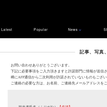
Latest
Popular
News
S
∨
記事、写真
お問い合わせありがとうございます。
下記に必要事項をご入力頂きますと許諾部門に情報が送信
稀にAFP通信から二次利用が許諾されていないものもござ
ご連絡の必要な方は、お名前、ご連絡先メールアドレスを