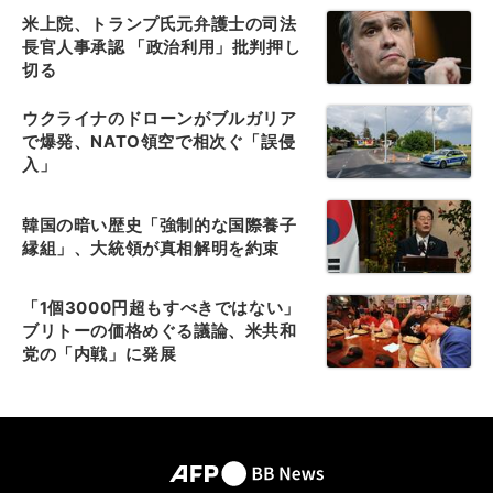
米上院、トランプ氏元弁護士の司法
長官人事承認 「政治利用」批判押し
切る
ウクライナのドローンがブルガリア
で爆発、NATO領空で相次ぐ「誤侵
入」
韓国の暗い歴史「強制的な国際養子
縁組」、大統領が真相解明を約束
「1個3000円超もすべきではない」
ブリトーの価格めぐる議論、米共和
党の「内戦」に発展