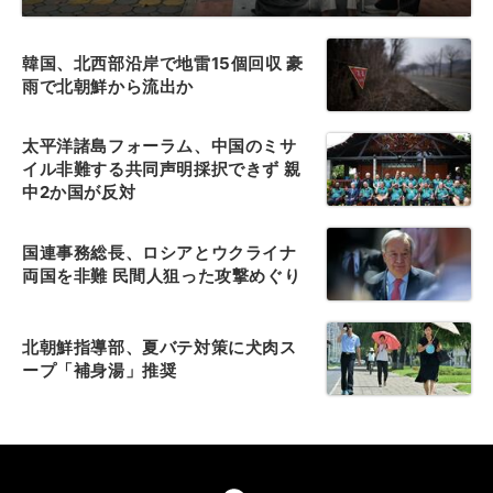
韓国、北西部沿岸で地雷15個回収 豪
雨で北朝鮮から流出か
太平洋諸島フォーラム、中国のミサ
イル非難する共同声明採択できず 親
中2か国が反対
国連事務総長、ロシアとウクライナ
両国を非難 民間人狙った攻撃めぐり
北朝鮮指導部、夏バテ対策に犬肉ス
ープ「補身湯」推奨