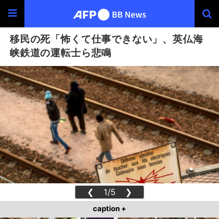
移民の死「怖くて仕事できない」、英仏海
峡鉄道の運転士ら悲鳴
❮
1/5
❯
caption +