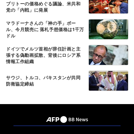
ブリトーの価格めぐる議論、米共和
党の「内戦」に発展
マラドーナさんの「神の手」ボー
ル、今月競売に 落札予想価格は1千万
ドル
ドイツでメルツ首相が辞任計画と主
張する偽動画拡散、背後にロシア系
情報工作組織
サウジ、トルコ、パキスタンが共同
防衛協定締結