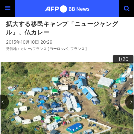
拡大する移民キャンプ「ニュージャング
ル」、仏カレー
2015年10月10日 20:29
発信地：カレー/フランス [
ヨーロッパ
フランス
]
20
10
13
14
16
19
12
15
17
18
11
3
4
6
9
2
5
7
8
1
/20
/20
/20
/20
/20
/20
/20
/20
/20
/20
/20
/20
/20
/20
/20
/20
/20
/20
/20
/20