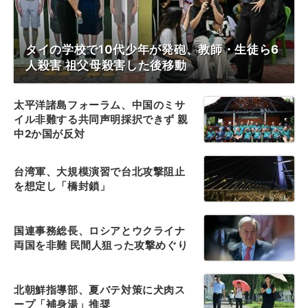
タイの学校で10代少年が発砲、教師・生徒ら6
人殺害 祖父母殺害した後移動
太平洋諸島フォーラム、中国のミサ
イル非難する共同声明採択できず 親
中2か国が反対
台湾軍、大規模演習で台北攻撃阻止
を想定し「橋封鎖」
国連事務総長、ロシアとウクライナ
両国を非難 民間人狙った攻撃めぐり
北朝鮮指導部、夏バテ対策に犬肉ス
ープ「補身湯」推奨