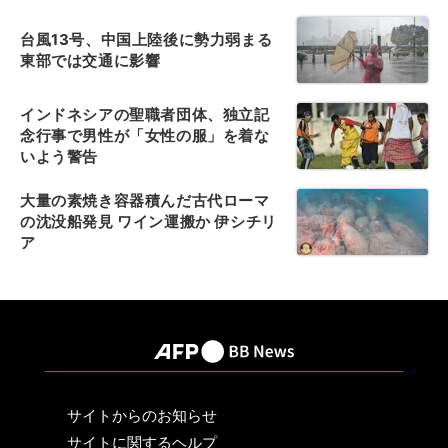
台風13号、中国上陸後に勢力弱まる
東部では交通に影響
インドネシアの聖職者団体、独立記
念行事で男性が「女性の服」を着な
いよう警告
大量の素焼き容器積んだ古代ローマ
の沈没船発見 ワイン運搬か 伊シチリ
ア
サイトからのお知らせ
サイトに関するヘルプ