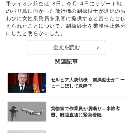
手ライオン航空は18日、今月14日にリゾート地
のバリ島に向かった飛行機の副操縦士が遅延のお
わびに女性乗務員を乗客に提供すると言ったと伝
えられたことについて、副操縦士を乗務停止処分
にしたと明らかにした。
全文を読む
>
関連記事
セルビア大統領機、副操縦士がコー
ヒーこぼして急降下
貨物室で作業員が居眠り… 米旅客
機、離陸直後に緊急着陸