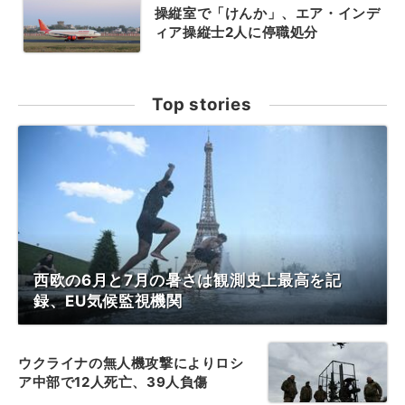
操縦室で「けんか」、エア・インデ
ィア操縦士2人に停職処分
Top stories
西欧の6月と7月の暑さは観測史上最高を記
録、EU気候監視機関
ウクライナの無人機攻撃によりロシ
ア中部で12人死亡、39人負傷