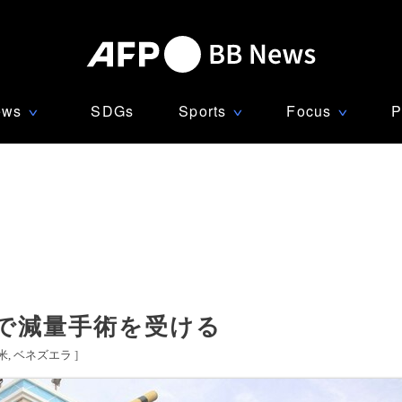
ews
SDGs
Sports
Focus
P
∨
∨
∨
で減量手術を受ける
米
ベネズエラ
]