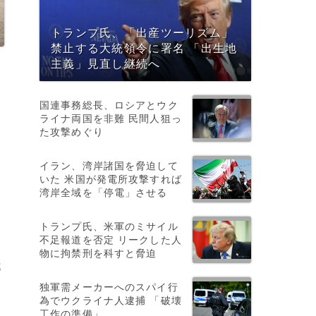
トランプ氏、「出産ツーリズム」
禁止する大統領令に署名 「出生地
主義」見直し継続へ
国連事務総長、ロシアとウク
ライナ両国を非難 民間人狙っ
た攻撃めぐり
イラン、湾岸諸国を脅迫して
いた 米国が発電所攻撃すれば
湾岸全域を「停電」させる
か
トランプ氏、米軍のミサイル
不足報道を否定 リークした人
物に拘禁刑を科すと脅迫
都
独軍需メーカーへのスパイ行
為でウクライナ人逮捕 「破壊
工作の準備」