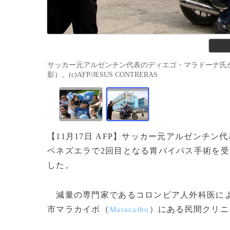
サッカー元アルゼンチン代表のディエゴ・マラドーナ氏が手
影）。(c)AFP/JESUS CONTRERAS
【11月17日 AFP】サッカー元アルゼンチ
ベネズエラで2回目となる胃バイパス手術を受
した。
減量の専門家であるコロンビア人外科医によれ
市マラカイボ（
）にある民間クリニ
Maracaibo