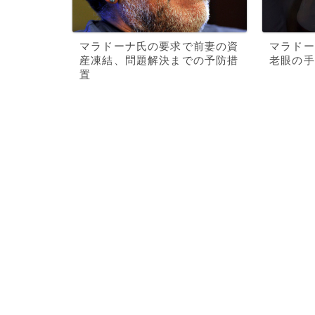
マラドーナ氏の要求で前妻の資
マラドー
産凍結、問題解決までの予防措
老眼の手
置