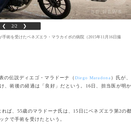
❮
2/2
❯
術を受けたベネズエラ・マラカイボの病院（2015年11月16日撮
ン代表の伝説ディエゴ・マラドーナ（
）氏が、
Diego Maradona
け、術後の経過は「良好」だという。16日、担当医が明
ば、55歳のマラドーナ氏は、15日にベネズエラ第2の
ックで手術を受けたという。