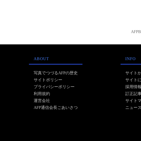
AFP
ABOUT
INFO
写真でつづるAFPの歴史
サイト
サイトポリシー
サイト
プライバシーポリシー
採用情
利用規約
訂正記
運営会社
サイト
AFP通信会長ごあいさつ
ニュー