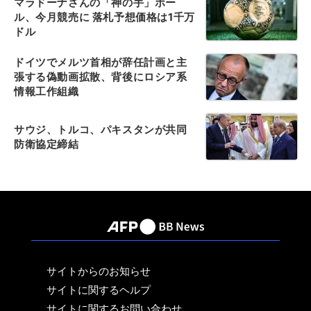
マラドーナさんの「神の手」ボー
ル、今月競売に 落札予想価格は1千万
ドル
ドイツでメルツ首相が辞任計画と主
張する偽動画拡散、背後にロシア系
情報工作組織
サウジ、トルコ、パキスタンが共同
防衛協定締結
サイトからのお知らせ
サイトに関するヘルプ
サイトに関するお問い合わせ