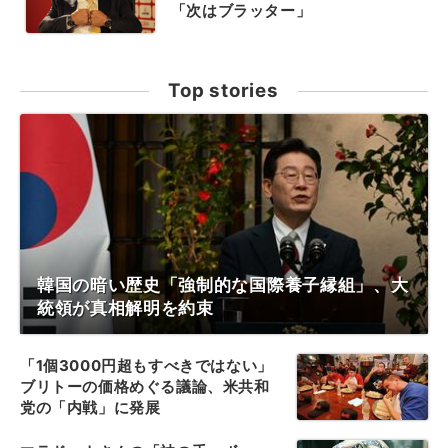
「次はブラッター」
Top stories
韓国の暗い歴史「強制的な国際養子縁組」、大
統領が真相解明を約束
「1個3000円超もすべきではない」
ブリトーの価格めぐる議論、米共和
党の「内戦」に発展