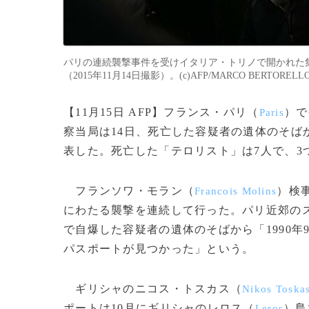
パリの連続襲撃事件を受けイタリア・トリノで開かれた
（2015年11月14日撮影）。(c)AFP/MARCO BERTORELL
【11月15日 AFP】フランス・パリ（
）で
Paris
察当局は14日、死亡した容疑者の遺体のそば
表した。死亡した「テロリスト」は7人で、3
フランソワ・モラン（
）検
Francois Molins
にわたる襲撃を連続して行った。パリ近郊の
で自爆した容疑者の遺体のそばから「1990
パスポートが見つかった」という。
ギリシャのニコス・トスカス（
Nikos Toska
ポートは10月にギリシャのレロス（
）島
Leros