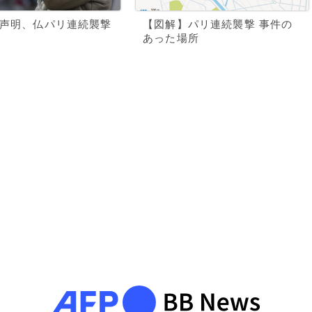
行声明、仏パリ連続襲撃
【図解】パリ連続襲撃 事件の
あった場所