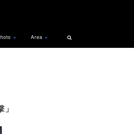
hoto
Area
∨
∨
撃」