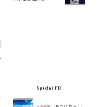
>
Special PR
東京特集:TOKYO UPDATES