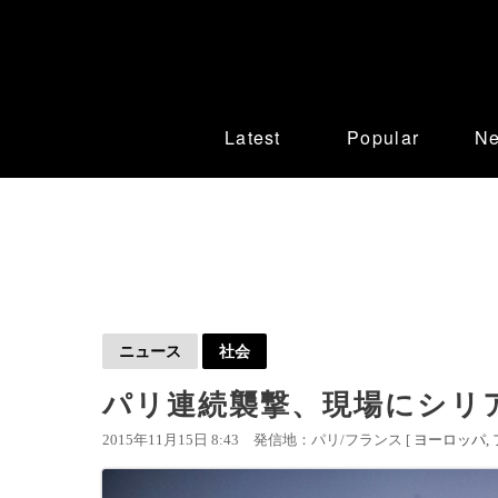
Latest
Popular
N
ニュース
社会
パリ連続襲撃、現場にシリ
2015年11月15日 8:43
発信地：パリ/フランス [
ヨーロッパ