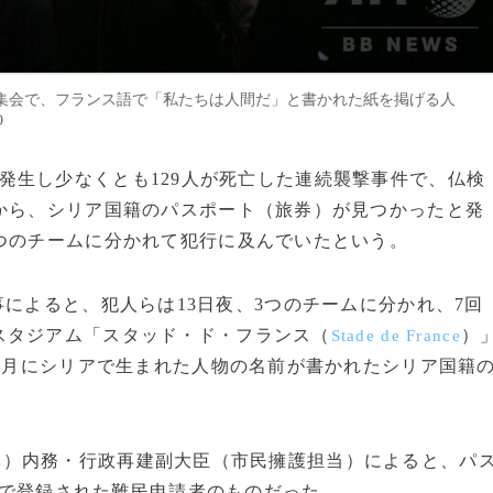
集会で、フランス語で「私たちは人間だ」と書かれた紙を掲げる人
O
発生し少なくとも129人が死亡した連続襲撃事件で、仏検
から、シリア国籍のパスポート（旅券）が見つかったと発
つのチームに分かれて犯行に及んでいたという。
事によると、犯人らは13日夜、3つのチームに分かれ、7回
スタジアム「スタッド・ド・フランス（
）
Stade de France
年9月にシリアで生まれた人物の名前が書かれたシリア国籍
）内務・行政再建副大臣（市民擁護担当）によると、パ
s
で登録された難民申請者のものだった。