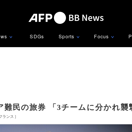
ews
SDGs
Sports
Focus
P
∨
∨
∨
ア難民の旅券 「3チームに分かれ襲
フランス
]