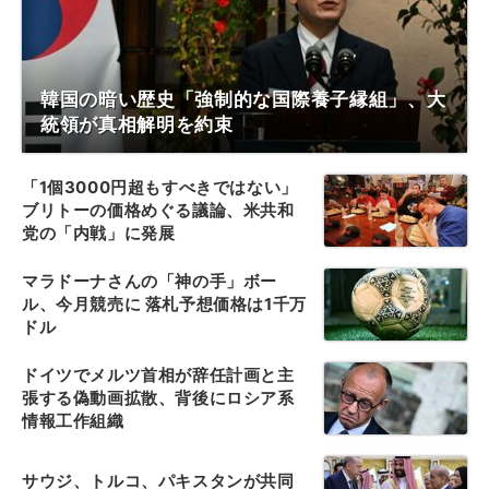
韓国の暗い歴史「強制的な国際養子縁組」、大
統領が真相解明を約束
「1個3000円超もすべきではない」
ブリトーの価格めぐる議論、米共和
党の「内戦」に発展
マラドーナさんの「神の手」ボー
ル、今月競売に 落札予想価格は1千万
ドル
ドイツでメルツ首相が辞任計画と主
張する偽動画拡散、背後にロシア系
情報工作組織
サウジ、トルコ、パキスタンが共同