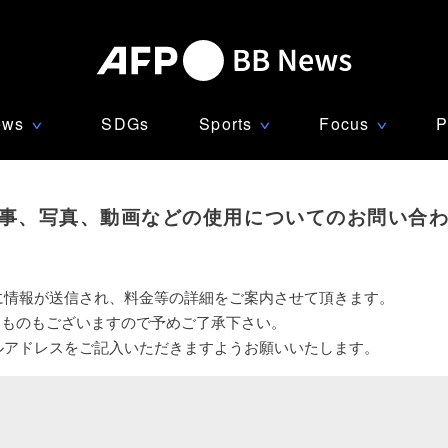
ews
SDGs
Sports
Focus
P
∨
∨
∨
事、写真、動画などの使用についてのお問い合
に情報が送信され、料金等の詳細をご案内させて頂きます。
いものもございますので予めご了承下さい。
ルアドレスをご記入いただきますようお願いいたします。