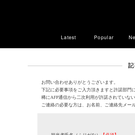
Latest
Popular
N
記
お問い合わせありがとうございます。
下記に必要事項をご入力頂きますと許諾部門
稀にAFP通信から二次利用が許諾されていな
ご連絡の必要な方は、お名前、ご連絡先メー