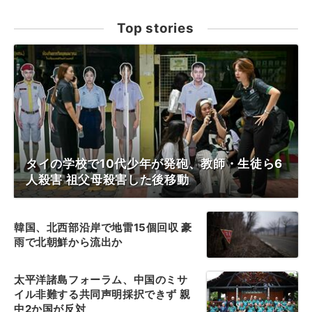
Top stories
タイの学校で10代少年が発砲、教師・生徒ら6
人殺害 祖父母殺害した後移動
韓国、北西部沿岸で地雷15個回収 豪
雨で北朝鮮から流出か
太平洋諸島フォーラム、中国のミサ
イル非難する共同声明採択できず 親
中2か国が反対