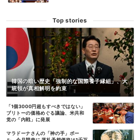
Top stories
韓国の暗い歴史「強制的な国際養子縁組」、大
統領が真相解明を約束
「1個3000円超もすべきではない」
ブリトーの価格めぐる議論、米共和
党の「内戦」に発展
マラドーナさんの「神の手」ボー
ル、今月競売に 落札予想価格は1千万