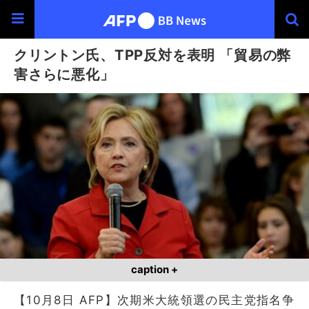
クリントン氏、TPP反対を表明 「貿易の弊
害さらに悪化」
caption +
【10月8日 AFP】次期米大統領選の民主党指名争