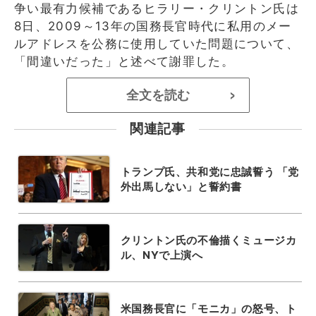
争い最有力候補であるヒラリー・クリントン氏は
8日、2009～13年の国務長官時代に私用のメー
ルアドレスを公務に使用していた問題について、
「間違いだった」と述べて謝罪した。
全文を読む
>
関連記事
トランプ氏、共和党に忠誠誓う 「党
外出馬しない」と誓約書
クリントン氏の不倫描くミュージカ
ル、NYで上演へ
米国務長官に「モニカ」の怒号、ト