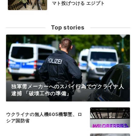
マト投げつける エジプト
Top stories
独軍需メーカーへのスパイ行為でウクライナ人
逮捕 「破壊工作の準備」
ウクライナの無人機605機撃墜、ロ
シア国防省