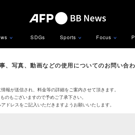
ews
SDGs
Sports
Focus
P
∨
∨
∨
事、写真、動画などの使用についてのお問い合
に情報が送信され、料金等の詳細をご案内させて頂きます。
いものもございますので予めご了承下さい。
ルアドレスをご記入いただきますようお願いいたします。