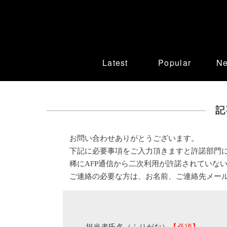
Latest
Popular
N
記
お問い合わせありがとうございます。
下記に必要事項をご入力頂きますと許諾部門
稀にAFP通信から二次利用が許諾されていな
ご連絡の必要な方は、お名前、ご連絡先メー