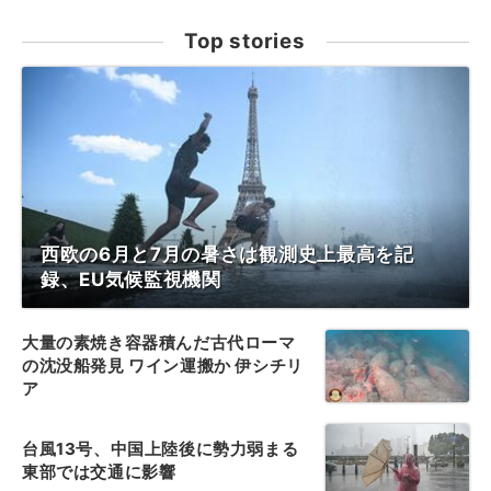
Top stories
西欧の6月と7月の暑さは観測史上最高を記
録、EU気候監視機関
大量の素焼き容器積んだ古代ローマ
の沈没船発見 ワイン運搬か 伊シチリ
ア
台風13号、中国上陸後に勢力弱まる
東部では交通に影響