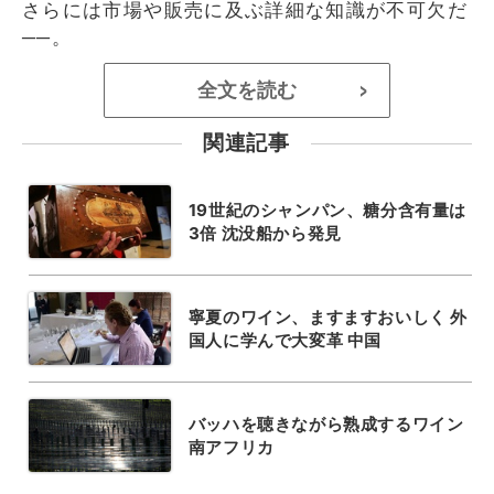
さらには市場や販売に及ぶ詳細な知識が不可欠だ
──。
全文を読む
>
関連記事
19世紀のシャンパン、糖分含有量は
3倍 沈没船から発見
寧夏のワイン、ますますおいしく 外
国人に学んで大変革 中国
バッハを聴きながら熟成するワイン
南アフリカ