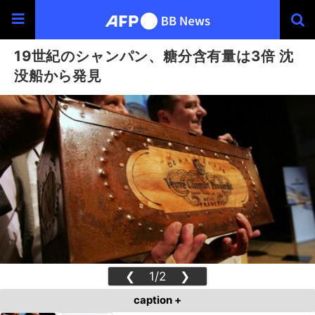
19世紀のシャンパン、糖分含有量は3倍 沈
没船から発見
❮
1/2
❯
caption +