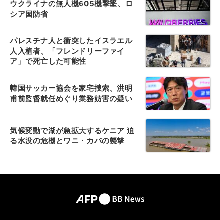
ウクライナの無人機605機撃墜、ロ
シア国防省
パレスチナ人と衝突したイスラエル
人入植者、「フレンドリーファイ
ア」で死亡した可能性
韓国サッカー協会を家宅捜索、洪明
甫前監督就任めぐり業務妨害の疑い
気候変動で湖が急拡大するケニア 迫
る水没の危機とワニ・カバの襲撃