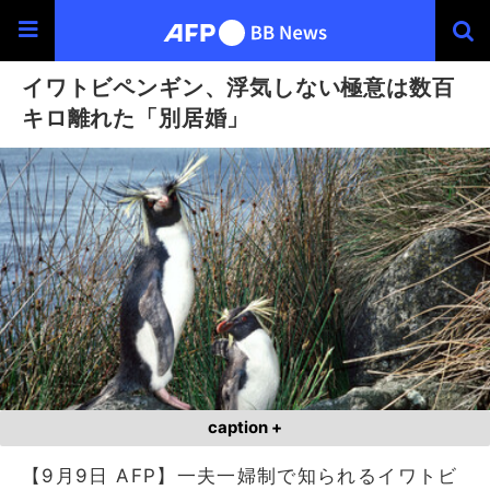
イワトビペンギン、浮気しない極意は数百
キロ離れた「別居婚」
caption +
【9月9日 AFP】一夫一婦制で知られるイワトビ