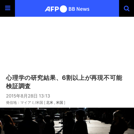
心理学の研究結果、6割以上が再現不可能
検証調査
2015年8月28日 13:13
発信地：マイアミ/米国 [
北米
米国
]