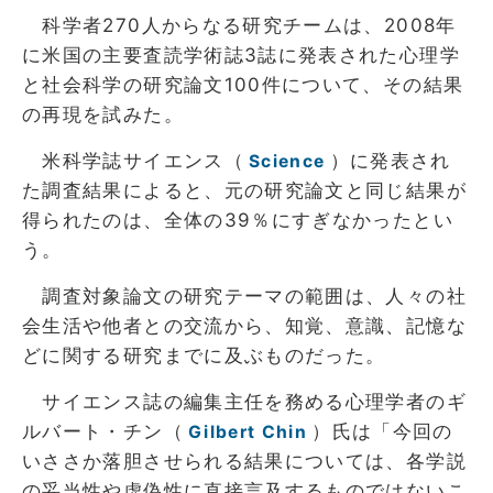
科学者270人からなる研究チームは、2008年
に米国の主要査読学術誌3誌に発表された心理学
と社会科学の研究論文100件について、その結果
の再現を試みた。
米科学誌サイエンス（
）に発表され
Science
た調査結果によると、元の研究論文と同じ結果が
得られたのは、全体の39％にすぎなかったとい
う。
調査対象論文の研究テーマの範囲は、人々の社
会生活や他者との交流から、知覚、意識、記憶な
どに関する研究までに及ぶものだった。
サイエンス誌の編集主任を務める心理学者のギ
ルバート・チン（
）氏は「今回の
Gilbert Chin
いささか落胆させられる結果については、各学説
の妥当性や虚偽性に直接言及するものではないこ