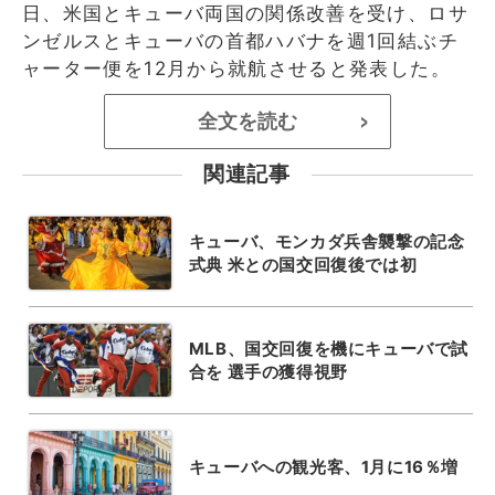
日、米国とキューバ両国の関係改善を受け、ロサ
ンゼルスとキューバの首都ハバナを週1回結ぶチ
ャーター便を12月から就航させると発表した。
全文を読む
>
関連記事
キューバ、モンカダ兵舎襲撃の記念
式典 米との国交回復後では初
MLB、国交回復を機にキューバで試
合を 選手の獲得視野
キューバへの観光客、1月に16％増