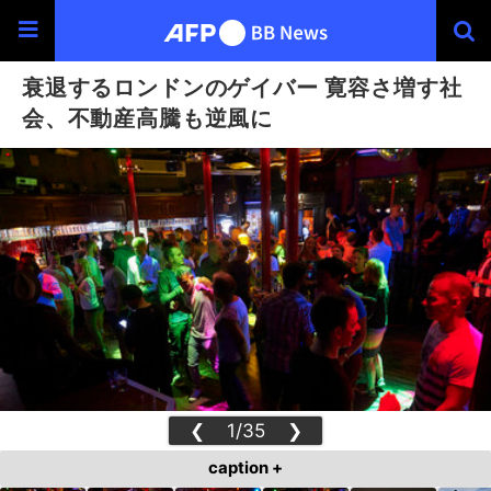
衰退するロンドンのゲイバー 寛容さ増す社
会、不動産高騰も逆風に
❮
1/35
❯
caption +