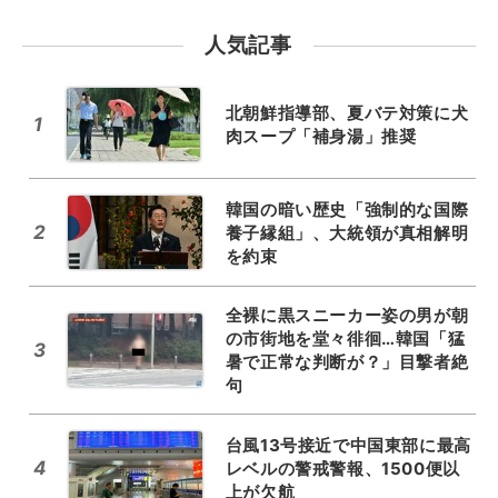
人気記事
北朝鮮指導部、夏バテ対策に犬
1
肉スープ「補身湯」推奨
韓国の暗い歴史「強制的な国際
2
養子縁組」、大統領が真相解明
を約束
全裸に黒スニーカー姿の男が朝
の市街地を堂々徘徊…韓国「猛
3
暑で正常な判断が？」目撃者絶
句
台風13号接近で中国東部に最高
4
レベルの警戒警報、1500便以
上が欠航