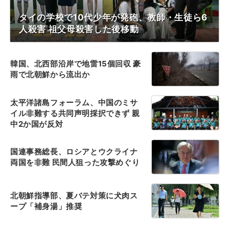
タイの学校で10代少年が発砲、教師・生徒ら6
人殺害 祖父母殺害した後移動
韓国、北西部沿岸で地雷15個回収 豪
雨で北朝鮮から流出か
太平洋諸島フォーラム、中国のミサ
イル非難する共同声明採択できず 親
中2か国が反対
国連事務総長、ロシアとウクライナ
両国を非難 民間人狙った攻撃めぐり
北朝鮮指導部、夏バテ対策に犬肉ス
ープ「補身湯」推奨