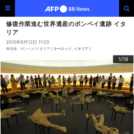
修復作業進む世界遺産のポンペイ遺跡 イタ
リア
2015年8月12日 11:03
発信地：ポンペイ/イタリア [
ヨーロッパ
イタリア
]
10
13
14
16
12
15
17
18
11
3
4
6
9
2
5
7
8
1
/18
/18
/18
/18
/18
/18
/18
/18
/18
/18
/18
/18
/18
/18
/18
/18
/18
/18