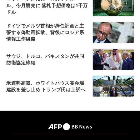
ル、今月競売に 落札予想価格は1千万
ドル
ドイツでメルツ首相が辞任計画と主
張する偽動画拡散、背後にロシア系
情報工作組織
サウジ、トルコ、パキスタンが共同
防衛協定締結
米連邦高裁、ホワイトハウス宴会場
建設を差し止め トランプ氏は上訴へ