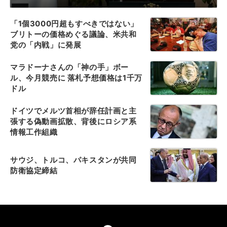
「1個3000円超もすべきではない」
ブリトーの価格めぐる議論、米共和
党の「内戦」に発展
マラドーナさんの「神の手」ボー
ル、今月競売に 落札予想価格は1千万
ドル
ドイツでメルツ首相が辞任計画と主
張する偽動画拡散、背後にロシア系
情報工作組織
サウジ、トルコ、パキスタンが共同
防衛協定締結