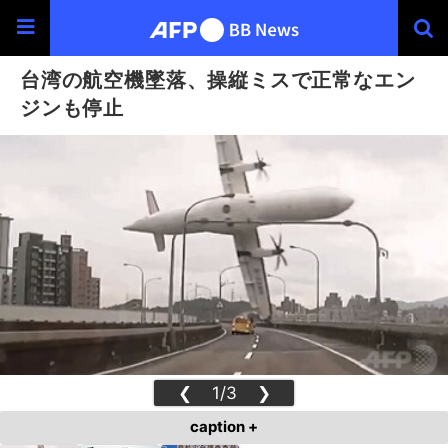
台湾の航空機墜落、操縦ミスで正常なエン
ジンも停止
❮
1/3
❯
caption +