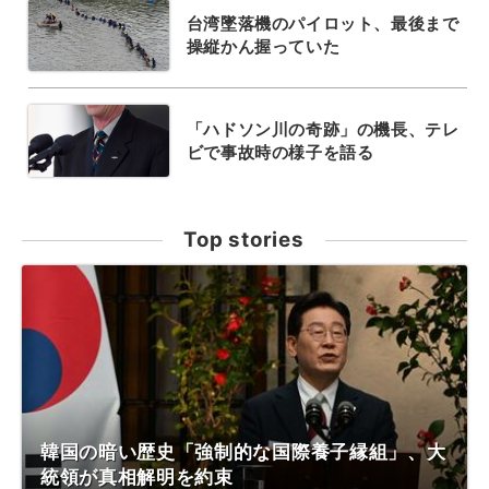
台湾墜落機のパイロット、最後まで
操縦かん握っていた
「ハドソン川の奇跡」の機長、テレ
ビで事故時の様子を語る
Top stories
韓国の暗い歴史「強制的な国際養子縁組」、大
統領が真相解明を約束