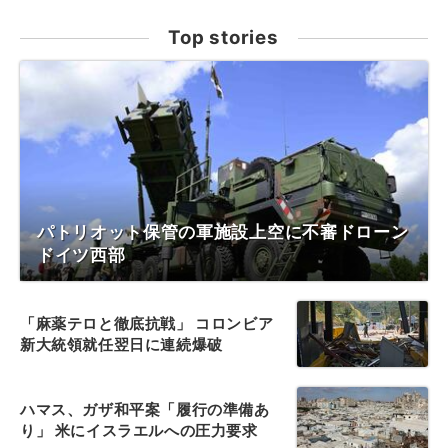
Top stories
パトリオット保管の軍施設上空に不審ドローン
ドイツ西部
「麻薬テロと徹底抗戦」 コロンビア
新大統領就任翌日に連続爆破
ハマス、ガザ和平案「履行の準備あ
り」 米にイスラエルへの圧力要求