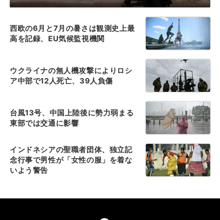
西欧の6月と7月の暑さは観測史上最
高を記録、EU気候監視機関
ウクライナの無人機攻撃によりロシ
ア中部で12人死亡、39人負傷
台風13号、中国上陸後に勢力弱まる
東部では交通に影響
インドネシアの聖職者団体、独立記
念行事で男性が「女性の服」を着な
いよう警告