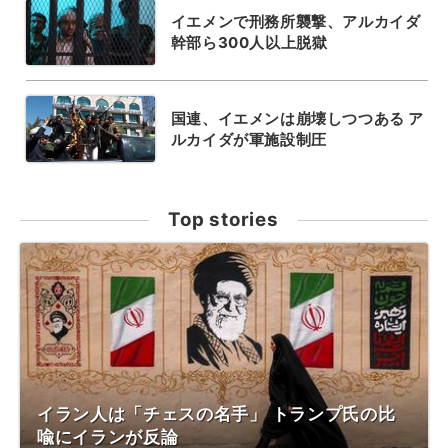
イエメンで刑務所襲撃、アルカイダ
幹部ら300人以上脱獄
国連、イエメンは崩壊しつつある ア
ルカイダが軍施設制圧
Top stories
イラン人は「チェスの名手」 トランプ氏の比
喩にイランが反論