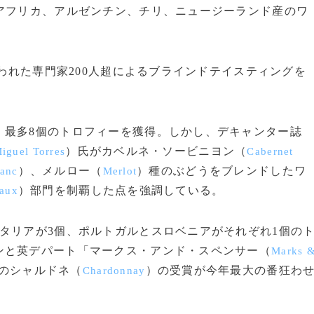
アフリカ、アルゼンチン、チリ、ニュージーランド産のワ
われた専門家200人超によるブラインドテイスティングを
。
最多8個のトロフィーを獲得。しかし、デキャンター誌
）氏がカベルネ・ソービニヨン（
iguel Torres
Cabernet
）、メルロー（
）種のぶどうをブレンドしたワ
ranc
Merlot
）部門を制覇した点を強調している。
aux
タリアが3個、ポルトガルとスロベニアがそれぞれ1個の
ンと英デパート「マークス・アンド・スペンサー（
Marks 
のシャルドネ（
）の受賞が今年最大の番狂わ
Chardonnay