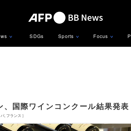
ews
SDGs
Sports
Focus
P
∨
∨
∨
ン、国際ワインコンクール結果発表
ッパ
フランス
]