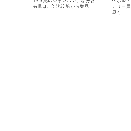
19世紀のシャンパン、糖分含
仏ボルド
有量は3倍 沈没船から発見
ナリー買
風も