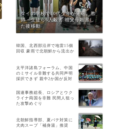
タイの学校で10代少年が発砲、教
師・生徒ら6人殺害 祖父母殺害し
た後移動
韓国、北西部沿岸で地雷15個
回収 豪雨で北朝鮮から流出か
太平洋諸島フォーラム、中国
のミサイル非難する共同声明
採択できず 親中2か国が反対
、
国連事務総長、ロシアとウク
ライナ両国を非難 民間人狙っ
た攻撃めぐり
北朝鮮指導部、夏バテ対策に
犬肉スープ「補身湯」推奨