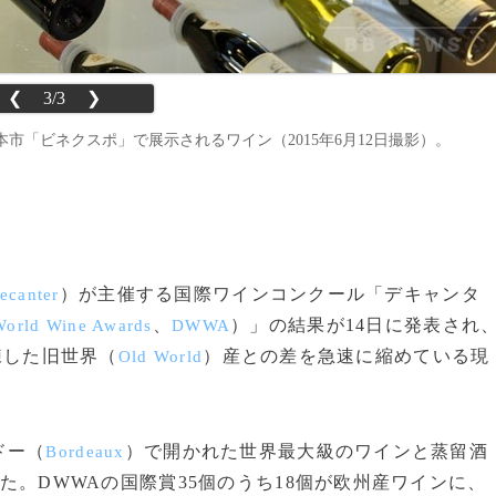
❮
3/3
❯
「ビネクスポ」で展示されるワイン（2015年6月12日撮影）。
）が主催する国際ワインコンクール「デキャンタ
ecanter
、
）」の結果が14日に発表され
World Wine Awards
DWWA
練した旧世界（
）産との差を急速に縮めている現
Old World
ドー（
）で開かれた世界最大級のワインと蒸留酒
Bordeaux
た。DWWAの国際賞35個のうち18個が欧州産ワインに、