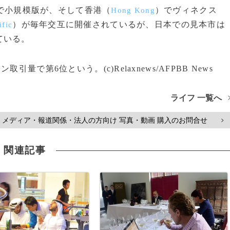
で小規模版が、そして香港（
）でヴィネクス
Hong Kong
）が毎年交互に開催されているが、日本での見本市は
ific
ている。
量で第6位という。(c)Relaxnews/AFPBB News
ライフ 一覧へ
メディア・報道関係・法人の方向け 写真・動画 購入のお問合せ
>
関連記事