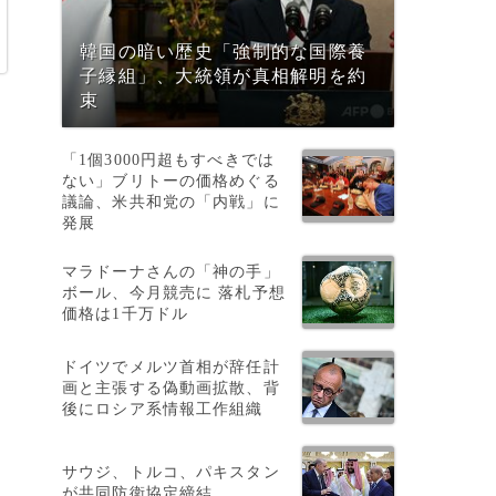
韓国の暗い歴史「強制的な国際養
子縁組」、大統領が真相解明を約
束
「1個3000円超もすべきでは
ない」ブリトーの価格めぐる
議論、米共和党の「内戦」に
発展
マラドーナさんの「神の手」
ボール、今月競売に 落札予想
価格は1千万ドル
ドイツでメルツ首相が辞任計
画と主張する偽動画拡散、背
後にロシア系情報工作組織
サウジ、トルコ、パキスタン
が共同防衛協定締結