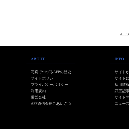
AFP
ABOUT
INFO
写真でつづるAFPの歴史
サイト
サイトポリシー
サイト
プライバシーポリシー
採用情
利用規約
訂正記
運営会社
サイト
AFP通信会長ごあいさつ
ニュー