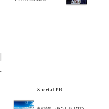
>
Special PR
東京特集:TOKYO UPDATES