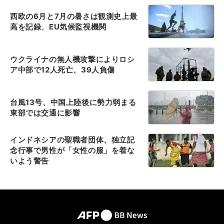
西欧の6月と7月の暑さは観測史上最
高を記録、EU気候監視機関
ウクライナの無人機攻撃によりロシ
ア中部で12人死亡、39人負傷
台風13号、中国上陸後に勢力弱まる
東部では交通に影響
インドネシアの聖職者団体、独立記
念行事で男性が「女性の服」を着な
いよう警告