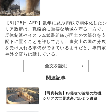
【5月25日 AFP】数年に及ぶ内戦で弱体化したシ
リア政府は、戦略的に重要な地域を守る一方で、
反体制派やイスラム武装組織が国土の大部分を支
配下に置くことを許しており、事実上の国の分裂
を受け入れる準備ができているようだと、専門家
や外交官らは話している。
全文を読む
>
関連記事
【写真特集】IS侵攻で破壊の危機、
シリアの世界遺産パルミラ遺跡