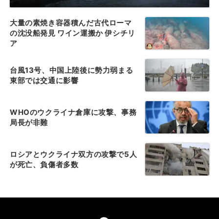
大量の素焼き容器積んだ古代ローマ
の沈没船発見 ワイン運搬か 伊シチリ
ア
台風13号、中国上陸後に勢力弱まる
東部では交通に影響
WHOのウクライナ倉庫に攻撃、事務
局長が非難
ロシアとウクライナ双方の攻撃で5人
が死亡、負傷者多数