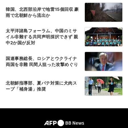
韓国、北西部沿岸で地雷15個回収 豪
雨で北朝鮮から流出か
太平洋諸島フォーラム、中国のミサ
イル非難する共同声明採択できず 親
中2か国が反対
国連事務総長、ロシアとウクライナ
両国を非難 民間人狙った攻撃めぐり
北朝鮮指導部、夏バテ対策に犬肉ス
ープ「補身湯」推奨