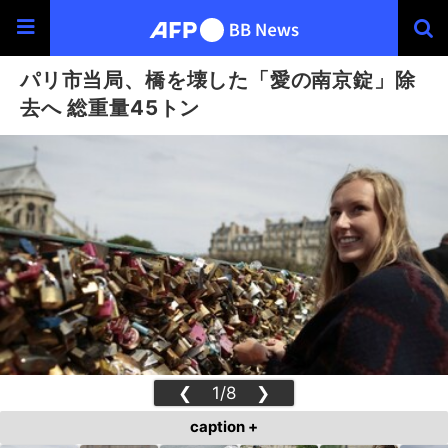
パリ市当局、橋を壊した「愛の南京錠」除
去へ 総重量45トン
❮
1/8
❯
caption +