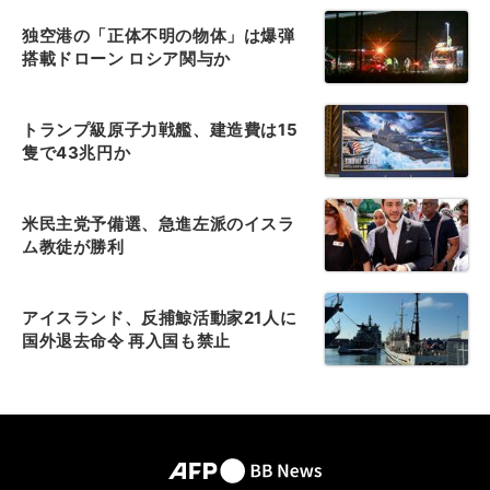
独空港の「正体不明の物体」は爆弾
搭載ドローン ロシア関与か
トランプ級原子力戦艦、建造費は15
隻で43兆円か
米民主党予備選、急進左派のイスラ
ム教徒が勝利
アイスランド、反捕鯨活動家21人に
国外退去命令 再入国も禁止