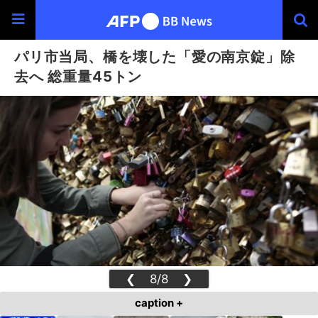
パリ市当局、橋を壊した「愛の南京錠」除
去へ 総重量45トン
❮
8/8
❯
caption +