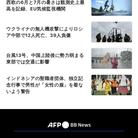
西欧の6月と7月の暑さは観測史上最
高を記録、EU気候監視機関
ウクライナの無人機攻撃によりロシ
ア中部で12人死亡、39人負傷
台風13号、中国上陸後に勢力弱まる
東部では交通に影響
インドネシアの聖職者団体、独立記
念行事で男性が「女性の服」を着な
いよう警告