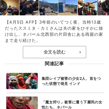
【4月5日 AFP】3年前のいてつく夜、当時13歳
だったススミタ・カミさんは夫の家をひそかに抜
け出し、ネパール北西部の片田舎にある両親の家
まで走り続けた。
全文を読む
>
関連記事
集団レイプ被害の少女2人、首をつ
った状態で発見 インド
「魔女狩り」被害に遭う下層民の女
性たち、ネパール