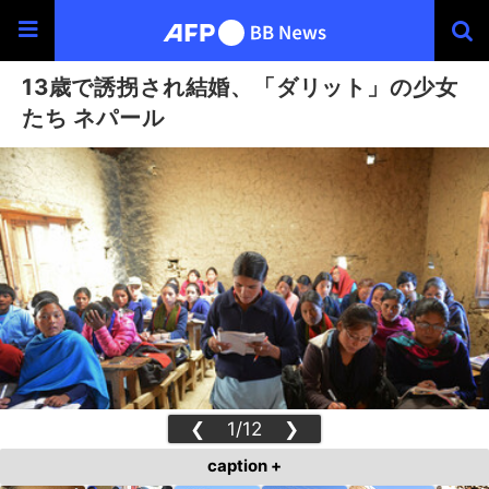
13歳で誘拐され結婚、「ダリット」の少女
たち ネパール
❮
1/12
❯
caption +