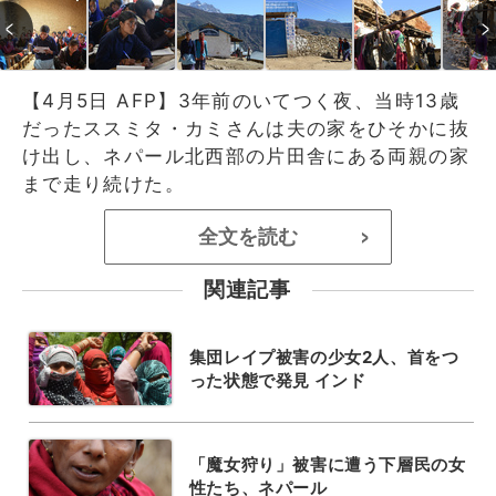
【4月5日 AFP】3年前のいてつく夜、当時13歳
だったススミタ・カミさんは夫の家をひそかに抜
け出し、ネパール北西部の片田舎にある両親の家
まで走り続けた。
全文を読む
>
関連記事
集団レイプ被害の少女2人、首をつ
った状態で発見 インド
「魔女狩り」被害に遭う下層民の女
性たち、ネパール