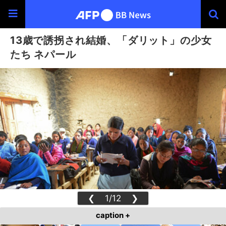
13歳で誘拐され結婚、「ダリット」の少女
たち ネパール
❮
1/12
❯
caption +