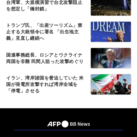
台湾軍、大規模演習で台北攻撃阻止
を想定し「橋封鎖」
トランプ氏、「出産ツーリズム」禁
止する大統領令に署名 「出生地主
義」見直し継続へ
国連事務総長、ロシアとウクライナ
両国を非難 民間人狙った攻撃めぐり
イラン、湾岸諸国を脅迫していた 米
国が発電所攻撃すれば湾岸全域を
「停電」させる