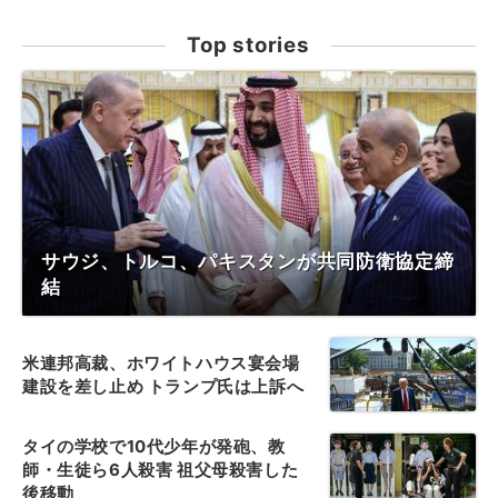
Top stories
サウジ、トルコ、パキスタンが共同防衛協定締
結
米連邦高裁、ホワイトハウス宴会場
建設を差し止め トランプ氏は上訴へ
タイの学校で10代少年が発砲、教
師・生徒ら6人殺害 祖父母殺害した
後移動