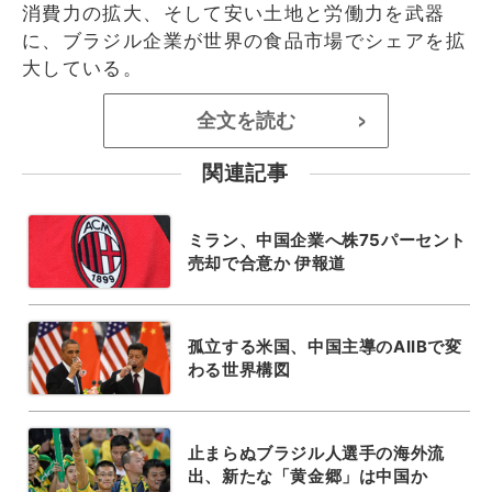
消費力の拡大、そして安い土地と労働力を武器
に、ブラジル企業が世界の食品市場でシェアを拡
大している。
全文を読む
>
関連記事
ミラン、中国企業へ株75パーセント
売却で合意か 伊報道
孤立する米国、中国主導のAIIBで変
わる世界構図
止まらぬブラジル人選手の海外流
出、新たな「黄金郷」は中国か