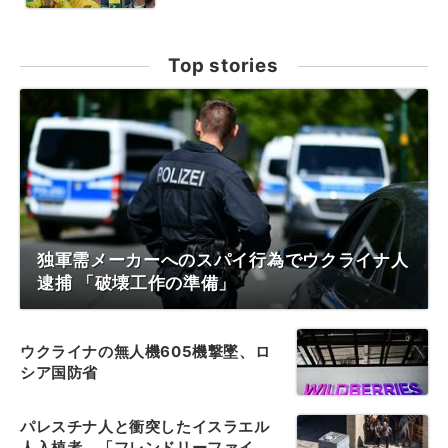
Top stories
独軍需メーカーへのスパイ行為でウクライナ人
逮捕 「破壊工作の準備」
ウクライナの無人機605機撃墜、ロ
シア国防省
パレスチナ人と衝突したイスラエル
人入植者、「フレンドリーファイ