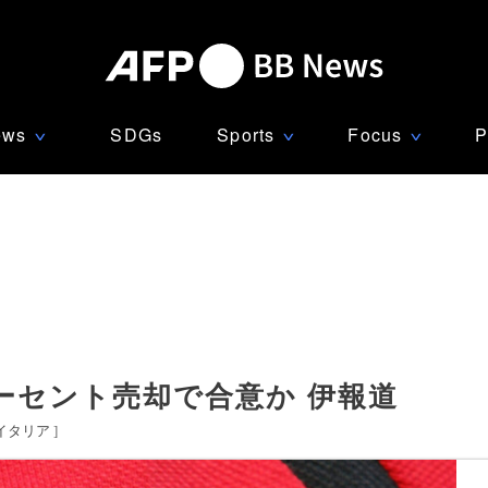
ews
SDGs
Sports
Focus
P
∨
∨
∨
ーセント売却で合意か 伊報道
イタリア
]