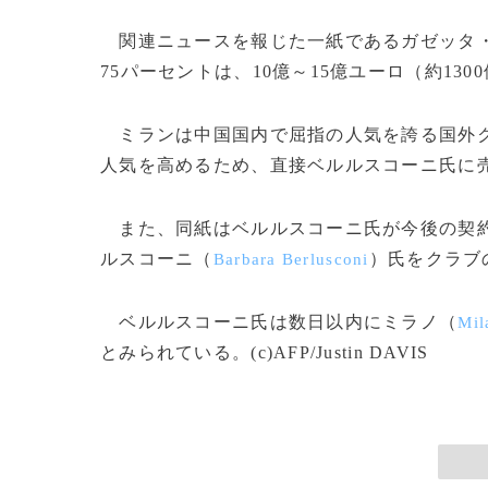
関連ニュースを報じた一紙であるガゼッタ
75パーセントは、10億～15億ユーロ（約13
ミランは中国国内で屈指の人気を誇る国外ク
人気を高めるため、直接ベルルスコーニ氏に
また、同紙はベルルスコーニ氏が今後の契約
ルスコーニ（
）氏をクラブ
Barbara Berlusconi
ベルルスコーニ氏は数日以内にミラノ（
Mil
とみられている。(c)AFP/Justin DAVIS