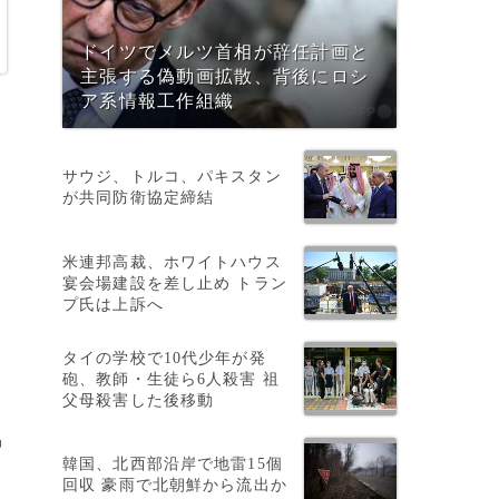
ドイツでメルツ首相が辞任計画と
主張する偽動画拡散、背後にロシ
ア系情報工作組織
コ
サウジ、トルコ、パキスタン
が共同防衛協定締結
米連邦高裁、ホワイトハウス
宴会場建設を差し止め トラン
、
プ氏は上訴へ
ー
タイの学校で10代少年が発
砲、教師・生徒ら6人殺害 祖
父母殺害した後移動
中
韓国、北西部沿岸で地雷15個
回収 豪雨で北朝鮮から流出か