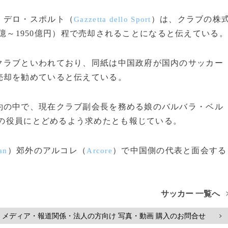
・デロ・スポルト（
）は、クラブの株
Gazzetta dello Sport
00億～1950億円）程で売却されることになると伝えている。
ラブといわれており、同紙は中国政府が国内のサッカー
売却を勧めていると伝えている。
の中で、現在クラブ副会長を務める娘のバルバラ・ベル
の役員にとどめるよう求めたとも報じている。
）郊外のアルコレ（
）で中国側の代表と面会する
an
Arcore
サッカー 一覧へ
メディア・報道関係・法人の方向け 写真・動画 購入のお問合せ
>