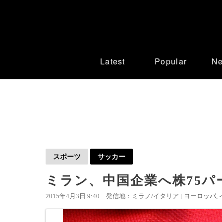
Latest
Popular
N
スポーツ
サッカー
ミラン、中国企業へ株75パ
2015年4月3日 9:40
発信地：ミラノ/イタリア [
ヨーロッパ