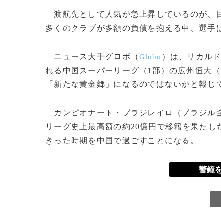
渡航先として人気が急上昇しているのが、目
多くのクラブが多額の負債を抱える中、選手
ニュース大手グロボ（
）は、リカル
Globo
れる中国スーパーリーグ（1部）の広州恒大（
「新たな黄金郷」になるのではないかと報じ
カンピオナート・ブラジレイロ（ブラジル全
リーグ史上最高額の約20億円で移籍を果たし
きった時期を中国で過ごすことになる。
警鐘を