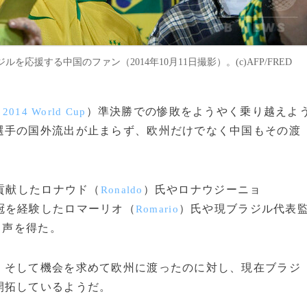
援する中国のファン（2014年10月11日撮影）。(c)AFP/FRED
（
）準決勝での惨敗をようやく乗り越えよ
2014 World Cup
選手の国外流出が止まらず、欧州だけでなく中国もその渡
貢献したロナウド（
）氏やロナウジーニョ
Ronaldo
戴冠を経験したロマーリオ（
）氏や現ブラジル代表
Romario
名声を得た。
そして機会を求めて欧州に渡ったのに対し、現在ブラジ
開拓しているようだ。