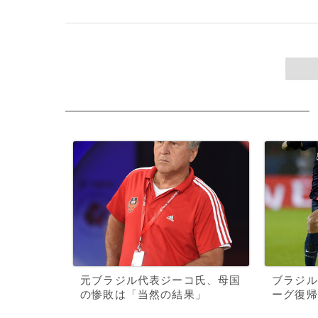
元ブラジル代表ジーコ氏、母国
ブラジル
の惨敗は「当然の結果」
ーグ復帰