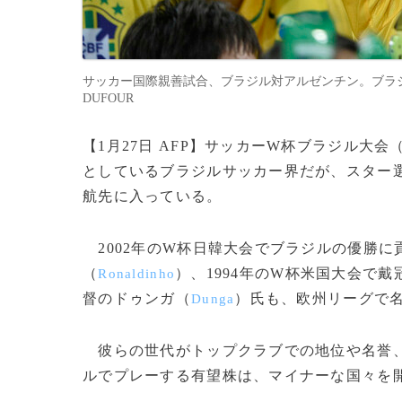
サッカー国際親善試合、ブラジル対アルゼンチン。ブラジルを応
DUFOUR
【1月27日 AFP】サッカーW杯ブラジル大会
としているブラジルサッカー界だが、スター
航先に入っている。
2002年のW杯日韓大会でブラジルの優勝に
（
）、1994年のW杯米国大会で
Ronaldinho
督のドゥンガ（
）氏も、欧州リーグで
Dunga
彼らの世代がトップクラブでの地位や名誉、
ルでプレーする有望株は、マイナーな国々を