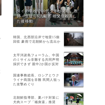
タイの学校で10代少年が発砲、教
師・生徒ら6人殺害 祖父母殺害し
た後移動
韓国、北西部沿岸で地雷15個
う
回収 豪雨で北朝鮮から流出か
太平洋諸島フォーラム、中国
のミサイル非難する共同声明
採択できず 親中2か国が反対
監
国連事務総長、ロシアとウク
ライナ両国を非難 民間人狙っ
た攻撃めぐり
北朝鮮指導部、夏バテ対策に
犬肉スープ「補身湯」推奨