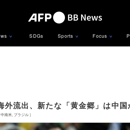
ews
SDGs
Sports
Focus
P
∨
∨
∨
海外流出、新たな「黄金郷」は中国
[
中南米
ブラジル
]