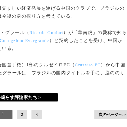
覚ましい経済発展を遂げる中国のクラブで、ブラジルの
は今後の身の振り方を考えている。
ド・グラール（
）が「華南虎」の愛称で知ら
Ricardo Goulart
）と契約したことを受け、中国が
Guangzhou Evergrande
ている。
国選手権）1部のクルゼイロEC（
）から中国
Cruzeiro EC
たグラールは、ブラジルの国内タイトルを手に、脂ののり
鳴らす評論家たち >
1
2
3
次のページヘ >