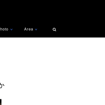
hoto
Area
∨
∨
か