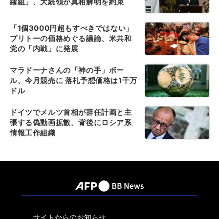
縁組」、大統領が真相解明を約束
「1個3000円超もすべきではない」
ブリトーの価格めぐる議論、米共和
党の「内戦」に発展
マラドーナさんの「神の手」ボー
ル、今月競売に 落札予想価格は1千万
ドル
ドイツでメルツ首相が辞任計画と主
張する偽動画拡散、背後にロシア系
情報工作組織
サイトからのお知らせ