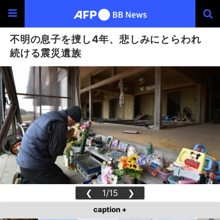
不明の息子を捜し4年、悲しみにとらわれ
続ける震災遺族
❮
1/15
❯
caption +