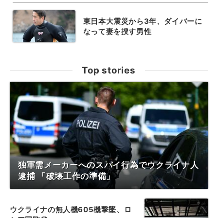
東日本大震災から3年、ダイバーに
なって妻を捜す男性
Top stories
独軍需メーカーへのスパイ行為でウクライナ人
逮捕 「破壊工作の準備」
ウクライナの無人機605機撃墜、ロ