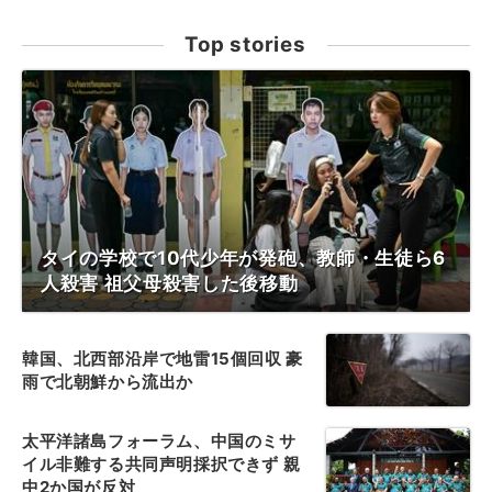
Top stories
タイの学校で10代少年が発砲、教師・生徒ら6
人殺害 祖父母殺害した後移動
韓国、北西部沿岸で地雷15個回収 豪
雨で北朝鮮から流出か
太平洋諸島フォーラム、中国のミサ
イル非難する共同声明採択できず 親
中2か国が反対