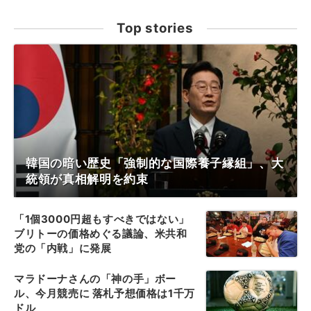
Top stories
韓国の暗い歴史「強制的な国際養子縁組」、大
統領が真相解明を約束
「1個3000円超もすべきではない」
ブリトーの価格めぐる議論、米共和
党の「内戦」に発展
マラドーナさんの「神の手」ボー
ル、今月競売に 落札予想価格は1千万
ドル